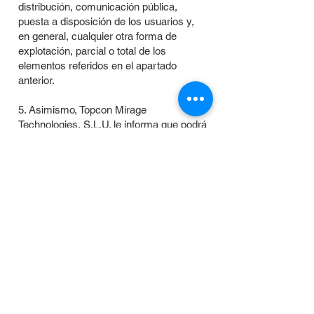
distribución, comunicación pública,
puesta a disposición de los usuarios y,
en general, cualquier otra forma de
explotación, parcial o total de los
elementos referidos en el apartado
anterior.
5. Asimismo, Topcon Mirage
Technologies, S.L.U. le informa que podrá
modificar en cualquier momento y sin
previo aviso, la prestación, configuración
y contenido del Sitio Web.
6. Los signos distintivos (marcas,
nombres comerciales) de Topcon Mirage
Technologies, S.L.U. y de Topcon están
protegidos por derechos de propiedad
industrial, quedando prohibida la
utilización o manipulación de cualquiera
de estos, salvo autorización expresa y
por escrito.