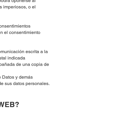
 podrá oponerse al
s imperiosos, o el
consentimientos
 en el consentimiento
municación escrita a la
stal indicada
ompañada de una copia de
de Datos y demás
de sus datos personales.
 WEB?