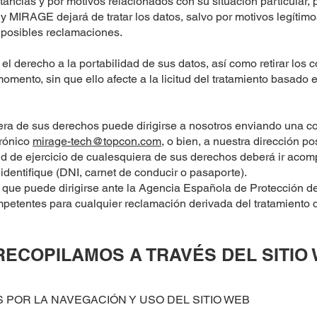
ancias y por motivos relacionados con su situación particular,
 y MIRAGE dejará de tratar los datos, salvo por motivos legítimo
e posibles reclamaciones.
el derecho a la portabilidad de sus datos, así como retirar los 
momento, sin que ello afecte a la licitud del tratamiento basado
era de sus derechos puede dirigirse a nosotros enviando una co
trónico
mirage-tech@topcon.com
, o bien, a nuestra dirección po
tud de ejercicio de cualesquiera de sus derechos deberá ir ac
identifique (DNI, carnet de conducir o pasaporte).
s que puede dirigirse ante la Agencia Española de Protección 
petentes para cualquier reclamación derivada del tratamiento 
RECOPILAMOS A TRAVÉS DEL SITIO
POR LA NAVEGACIÓN Y USO DEL SITIO WEB